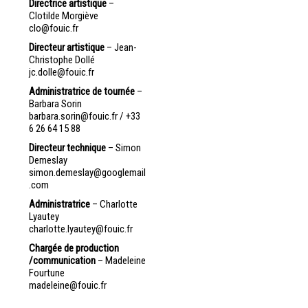
Directrice artistique
–
Clotilde Morgiève
clo@fouic.fr
Directeur artistique
– Jean-
Christophe Dollé
jc.dolle@fouic.fr
Administratrice de tournée
–
Barbara Sorin
barbara.sorin@fouic.fr
/ +33
6 26 64 15 88
Directeur technique
– Simon
Demeslay
simon.demeslay@googlemail
.com
Administratrice
– Charlotte
Lyautey
charlotte.lyautey@fouic.fr
Chargée de production
/communication
– Madeleine
Fourtune
madeleine@fouic.fr